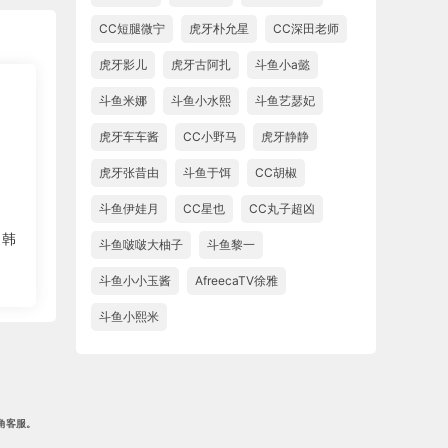
CC短腿微宁
虎牙朴允星
CC深田老师
虎牙影儿
虎牙古阿扎
斗鱼小a懿
斗鱼米娜
斗鱼小水熙
斗鱼艺瑟妃
虎牙车车酱
CC小野马
虎牙静静
虎牙张昔由
斗鱼于饵
CC胡椒
斗鱼伊娃月
CC星也
CC丸子超凶
】韩
斗鱼啵啵大柚子
斗鱼黎一
斗鱼小小玉酱
AfreecaTV徐雅
斗鱼小熙米
角客服。