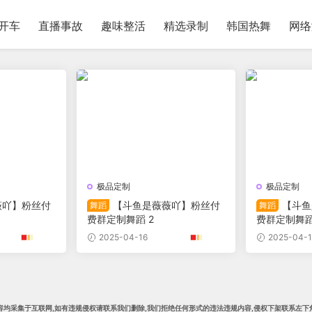
开车
直播事故
趣味整活
精选录制
韩国热舞
网络
极品定制
极品定制
薇吖】粉丝付
【斗鱼是薇薇吖】粉丝付
【斗鱼
舞蹈
舞蹈
费群定制舞蹈 2
费群定制舞蹈
2025-04-16
2025-04-1
容均采集于互联网,
如有违规侵权请联系我们删除
,我们拒绝任何形式的违法违规内容,侵权下架
联系左下