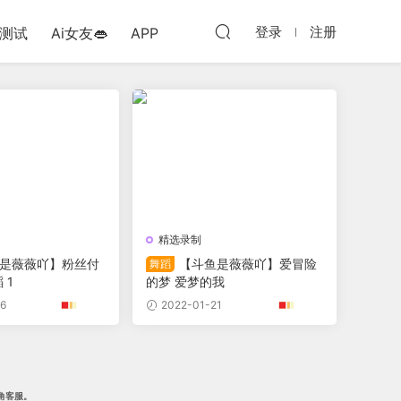
登录
注册
测试
Ai女友👄
APP
精选录制
是薇薇吖】粉丝付
【斗鱼是薇薇吖】爱冒险
舞蹈
 1
的梦 爱梦的我
6
2022-01-21
角客服。