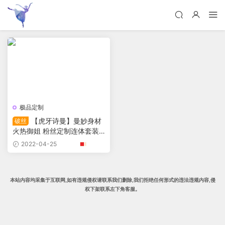
极品定制
【虎牙诗曼】曼妙身材
破丝
火热御姐 粉丝定制连体套装
热舞！
2022-04-25
本站内容均采集于互联网,
如有违规侵权请联系我们删除
,我们拒绝任何形式的违法违规内容,侵
权下架
联系左下角客服。