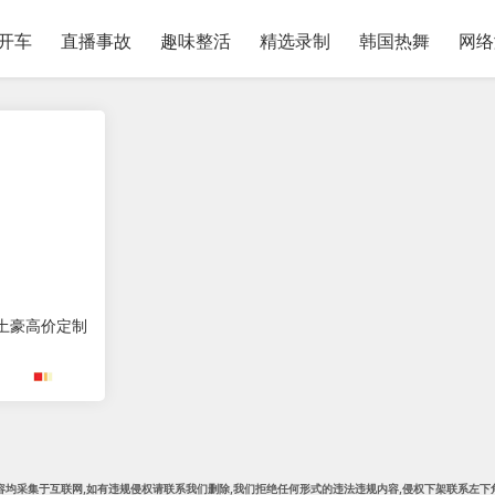
开车
直播事故
趣味整活
精选录制
韩国热舞
网络
土豪高价定制
容均采集于互联网,
如有违规侵权请联系我们删除
,我们拒绝任何形式的违法违规内容,侵权下架
联系左下